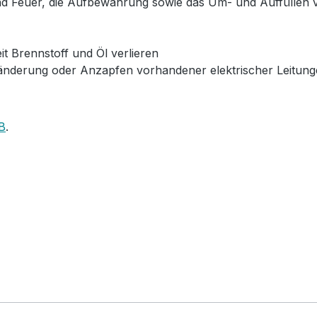
 Feuer, die Aufbewahrung sowie das Um- und Auffüllen vo
t Brennstoff und Öl verlieren
änderung oder Anzapfen vorhandener elektrischer Leitun
B
.