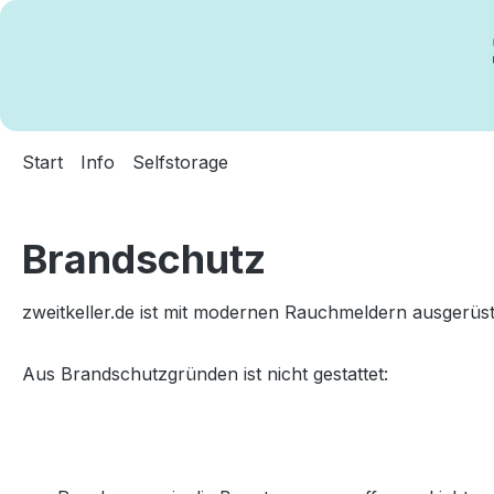
m Hauptinhalt springen
Zur Suche springen
Zur Hauptnavigation springen
Start
Info
Selfstorage
Brandschutz
zweitkeller.de ist mit modernen Rauchmeldern ausgerüst
Aus Brandschutzgründen ist nicht gestattet: