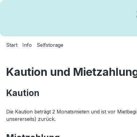
m Hauptinhalt springen
Zur Suche springen
Zur Hauptnavigation springen
Start
Info
Selfstorage
Kaution und Mietzahlun
Kaution
Die Kaution beträgt 2 Monatsmieten und ist vor Mietbeg
unsererseits) zurück.